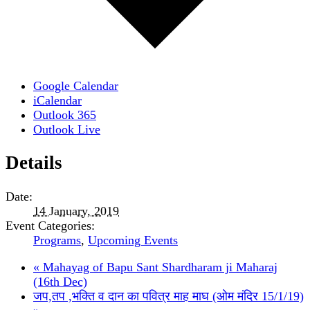
Google Calendar
iCalendar
Outlook 365
Outlook Live
Details
Date:
14 January, 2019
Event Categories:
Programs
,
Upcoming Events
«
Mahayag of Bapu Sant Shardharam ji Maharaj
(16th Dec)
जप,तप ,भक्ति व दान का पवित्र माह माघ (ओम मंदिर 15/1/19)