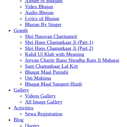
Album of Bhajans
Video Bhajan
Audio Bhajan
Lyrics of Bhajan
Bhajan By Singer
Granth
Shri Narayan Charitamrit
Shri Hans Chamatkaar Ji (Part 1)
Shri Hans Chamatkaar Ji (Part 2)
Kalid Ul Klab with Meaning
Jeevan Charitr Bapu Shradha Ram Ji Maharaj
Sant Chamatkaar Lal Krit
Bhagat Maal Punjabi
Om Mahima
Bhagat Maal Sangeet Hindi
Gallery
Videos Gallery
All Image Gallery
Activities
Sewa Registration
Blog
Quotes