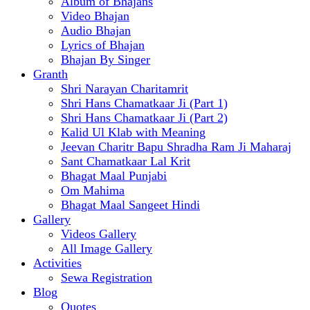
Album of Bhajans
Video Bhajan
Audio Bhajan
Lyrics of Bhajan
Bhajan By Singer
Granth
Shri Narayan Charitamrit
Shri Hans Chamatkaar Ji (Part 1)
Shri Hans Chamatkaar Ji (Part 2)
Kalid Ul Klab with Meaning
Jeevan Charitr Bapu Shradha Ram Ji Maharaj
Sant Chamatkaar Lal Krit
Bhagat Maal Punjabi
Om Mahima
Bhagat Maal Sangeet Hindi
Gallery
Videos Gallery
All Image Gallery
Activities
Sewa Registration
Blog
Quotes